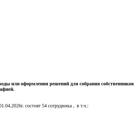
в воды или оформления решений для собрания собственников
рафией.
4.2026г. состоят 54 сотрудника , в т.ч.: